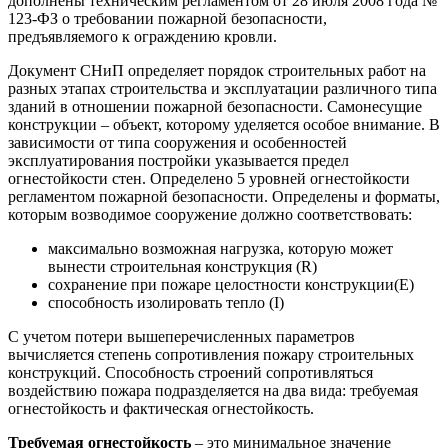
дополнены техническим регламентом от 28 июля 2008 года №
123-ФЗ о требовании пожарной безопасности,
предъявляемого к ограждению кровли.
Документ СНиП определяет порядок строительных работ на
разных этапах строительства и эксплуатации различного типа
зданий в отношении пожарной безопасности. Самонесущие
конструкции – объект, которому уделяется особое внимание. В
зависимости от типа сооружения и особенностей
эксплуатирования постройки указывается предел
огнестойкости стен. Определено 5 уровней огнестойкости
регламентом пожарной безопасности. Определены и форматы,
которым возводимое сооружение должно соответствовать:
максимально возможная нагрузка, которую может
вынести строительная конструкция (R)
сохранение при пожаре целостности конструкции(Е)
способность изолировать тепло (I)
С учетом потери вышеперечисленных параметров
вычисляется степень сопротивления пожару строительных
конструкций. Способность строений сопротивляться
воздействию пожара подразделяется на два вида: требуемая
огнестойкость и фактическая огнестойкость.
Требуемая огнестойкость
– это минимальное значение